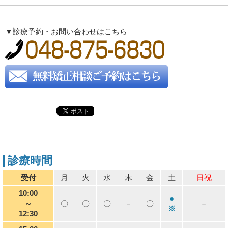
▼診療予約・お問い合わせはこちら
診療時間
受付
月
火
水
木
金
土
日祝
10:00
●
～
〇
〇
〇
－
〇
－
※
12:30