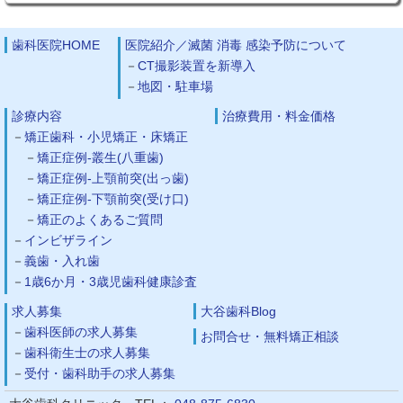
歯科医院HOME
医院紹介／滅菌 消毒 感染予防について
CT撮影装置を新導入
地図・駐車場
診療内容
治療費用・料金価格
矯正歯科・小児矯正・床矯正
矯正症例-叢生(八重歯)
矯正症例-上顎前突(出っ歯)
矯正症例-下顎前突(受け口)
矯正のよくあるご質問
インビザライン
義歯・入れ歯
1歳6か月・3歳児歯科健康診査
求人募集
大谷歯科Blog
歯科医師の求人募集
お問合せ・無料矯正相談
歯科衛生士の求人募集
受付・歯科助手の求人募集