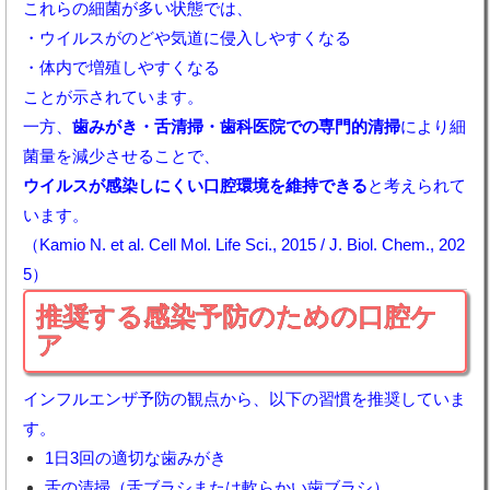
これらの細菌が多い状態では、
・ウイルスがのどや気道に侵入しやすくなる
・体内で増殖しやすくなる
ことが示されています。
一方、
歯みがき・舌清掃・歯科医院での専門的清掃
により細
菌量を減少させることで、
ウイルスが感染しにくい口腔環境を維持できる
と考えられて
います。
（Kamio N. et al.
Cell Mol. Life Sci.
, 2015 /
J. Biol. Chem.
, 202
5）
推奨する感染予防のための口腔ケ
ア
インフルエンザ予防の観点から、以下の習慣を推奨していま
す。
1日3回の適切な歯みがき
舌の清掃（舌ブラシまたは軟らかい歯ブラシ）