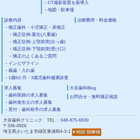
CT撮影装置を新導入
地図・駐車場
診療内容
治療費用・料金価格
矯正歯科・小児矯正・床矯正
矯正症例-叢生(八重歯)
矯正症例-上顎前突(出っ歯)
矯正症例-下顎前突(受け口)
矯正のよくあるご質問
インビザライン
義歯・入れ歯
1歳6か月・3歳児歯科健康診査
求人募集
大谷歯科Blog
歯科医師の求人募集
お問合せ・無料矯正相談
歯科衛生士の求人募集
受付・歯科助手の求人募集
大谷歯科クリニック TEL：
048-875-6830
〒336-0926
埼玉県さいたま市緑区東浦和4-3-1