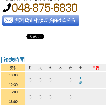
診療時間
受付
月
火
水
木
金
土
日祝
10:00
●
～
〇
〇
〇
－
〇
－
※
12:30
15:00
～
〇
〇
〇
－
〇
－
－
18:00