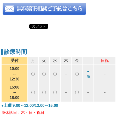
診療時間
受付
月
火
水
木
金
土
日祝
10:00
●
～
〇
〇
〇
－
〇
－
※
12:30
15:00
～
〇
〇
〇
－
〇
－
－
18:00
●土曜 9:00～12:00/13:00～15:00
※休診日：木・日・祝日