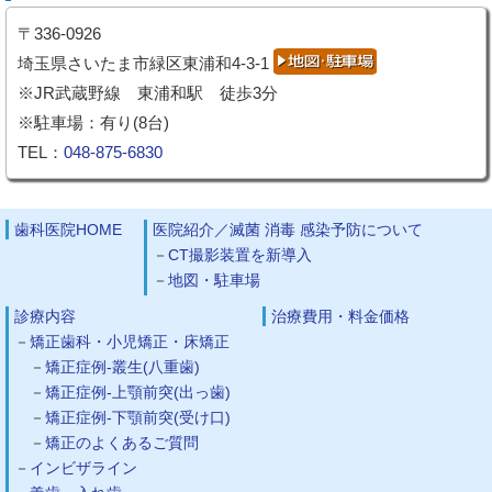
〒336-0926
埼玉県さいたま市緑区東浦和4-3-1
※JR武蔵野線 東浦和駅 徒歩3分
※駐車場：有り(8台)
TEL：
048-875-6830
歯科医院HOME
医院紹介／滅菌 消毒 感染予防について
CT撮影装置を新導入
地図・駐車場
診療内容
治療費用・料金価格
矯正歯科・小児矯正・床矯正
矯正症例-叢生(八重歯)
矯正症例-上顎前突(出っ歯)
矯正症例-下顎前突(受け口)
矯正のよくあるご質問
インビザライン