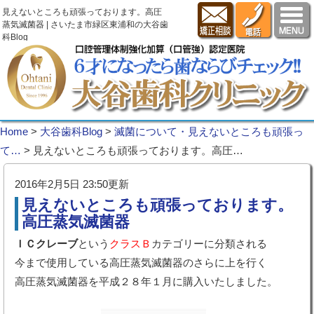
見えないところも頑張っております。高圧
蒸気滅菌器 | さいたま市緑区東浦和の大谷歯
科Blog
Home
>
大谷歯科Blog
>
滅菌について・見えないところも頑張っ
て…
>
見えないところも頑張っております。高圧…
2016年2月5日 23:50更新
見えないところも頑張っております。
高圧蒸気滅菌器
ＩＣクレーブ
という
クラスＢ
カテゴリーに分類される
今まで使用している高圧蒸気滅菌器のさらに上を行く
高圧蒸気滅菌器を平成２８年１月に購入いたしました。