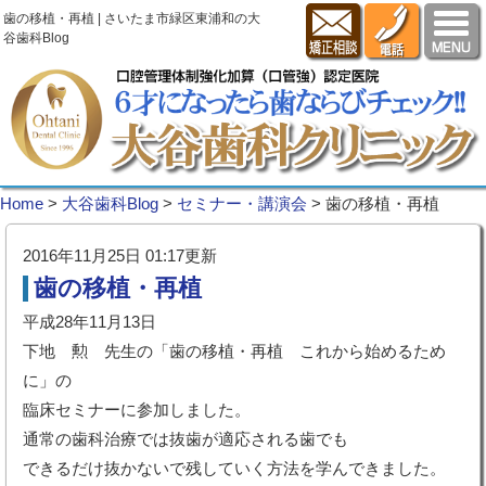
歯の移植・再植 | さいたま市緑区東浦和の大
谷歯科Blog
Home
>
大谷歯科Blog
>
セミナー・講演会
>
歯の移植・再植
2016年11月25日 01:17更新
歯の移植・再植
平成28年11月13日
下地 勲 先生の「歯の移植・再植 これから始めるため
に」の
臨床セミナーに参加しました。
通常の歯科治療では抜歯が適応される歯でも
できるだけ抜かないで残していく方法を学んできました。