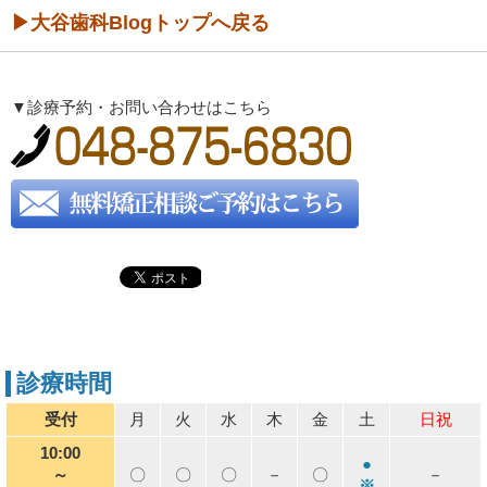
▶大谷歯科Blogトップへ戻る
▼診療予約・お問い合わせはこちら
診療時間
受付
月
火
水
木
金
土
日祝
10:00
●
～
〇
〇
〇
－
〇
－
※