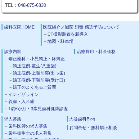
TEL：
048-875-6830
歯科医院HOME
医院紹介／滅菌 消毒 感染予防について
CT撮影装置を新導入
地図・駐車場
診療内容
治療費用・料金価格
矯正歯科・小児矯正・床矯正
矯正症例-叢生(八重歯)
矯正症例-上顎前突(出っ歯)
矯正症例-下顎前突(受け口)
矯正のよくあるご質問
インビザライン
義歯・入れ歯
1歳6か月・3歳児歯科健康診査
求人募集
大谷歯科Blog
歯科医師の求人募集
お問合せ・無料矯正相談
歯科衛生士の求人募集