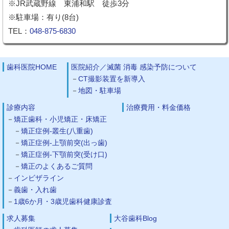
※JR武蔵野線 東浦和駅 徒歩3分
※駐車場：有り(8台)
TEL：
048-875-6830
歯科医院HOME
医院紹介／滅菌 消毒 感染予防について
CT撮影装置を新導入
地図・駐車場
診療内容
治療費用・料金価格
矯正歯科・小児矯正・床矯正
矯正症例-叢生(八重歯)
矯正症例-上顎前突(出っ歯)
矯正症例-下顎前突(受け口)
矯正のよくあるご質問
インビザライン
義歯・入れ歯
1歳6か月・3歳児歯科健康診査
求人募集
大谷歯科Blog