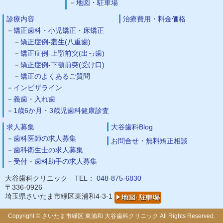
地図・駐車場
診療内容
治療費用・料金価格
矯正歯科・小児矯正・床矯正
矯正症例-叢生(八重歯)
矯正症例-上顎前突(出っ歯)
矯正症例-下顎前突(受け口)
矯正のよくあるご質問
インビザライン
義歯・入れ歯
1歳6か月・3歳児歯科健康診査
求人募集
大谷歯科Blog
歯科医師の求人募集
お問合せ・無料矯正相談
歯科衛生士の求人募集
受付・歯科助手の求人募集
大谷歯科クリニック TEL：
048-875-6830
〒336-0926
埼玉県さいたま市緑区東浦和4-3-1
Copyright © さいたま市緑区 東浦和 大谷歯科クリニック All Rights Reserved.