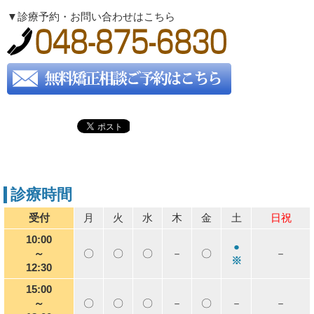
▼診療予約・お問い合わせはこちら
診療時間
受付
月
火
水
木
金
土
日祝
10:00
●
～
〇
〇
〇
－
〇
－
※
12:30
15:00
～
〇
〇
〇
－
〇
－
－