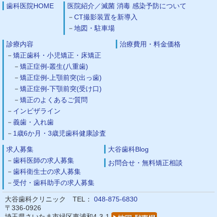
歯科医院HOME
医院紹介／滅菌 消毒 感染予防について
CT撮影装置を新導入
地図・駐車場
診療内容
治療費用・料金価格
矯正歯科・小児矯正・床矯正
矯正症例-叢生(八重歯)
矯正症例-上顎前突(出っ歯)
矯正症例-下顎前突(受け口)
矯正のよくあるご質問
インビザライン
義歯・入れ歯
1歳6か月・3歳児歯科健康診査
求人募集
大谷歯科Blog
歯科医師の求人募集
お問合せ・無料矯正相談
歯科衛生士の求人募集
受付・歯科助手の求人募集
大谷歯科クリニック TEL：
048-875-6830
〒336-0926
埼玉県さいたま市緑区東浦和4-3-1