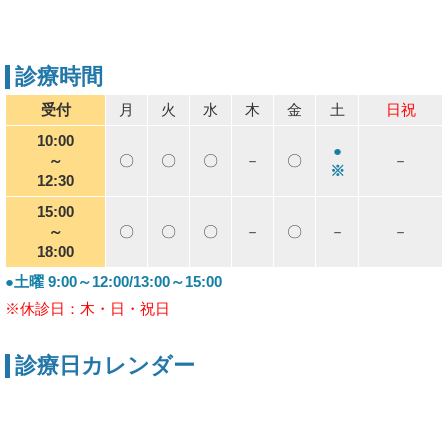
診療時間
受付
月
火
水
木
金
土
日祝
10:00
●
～
〇
〇
〇
－
〇
－
※
12:30
15:00
～
〇
〇
〇
－
〇
－
－
18:00
●土曜 9:00～12:00/13:00～15:00
※休診日：木・日・祝日
診療日カレンダー