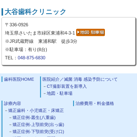
大谷歯科クリニック
〒336-0926
埼玉県さいたま市緑区東浦和4-3-1
※JR武蔵野線 東浦和駅 徒歩3分
※駐車場：有り(8台)
TEL：
048-875-6830
歯科医院HOME
医院紹介／滅菌 消毒 感染予防について
CT撮影装置を新導入
地図・駐車場
診療内容
治療費用・料金価格
矯正歯科・小児矯正・床矯正
矯正症例-叢生(八重歯)
矯正症例-上顎前突(出っ歯)
矯正症例-下顎前突(受け口)