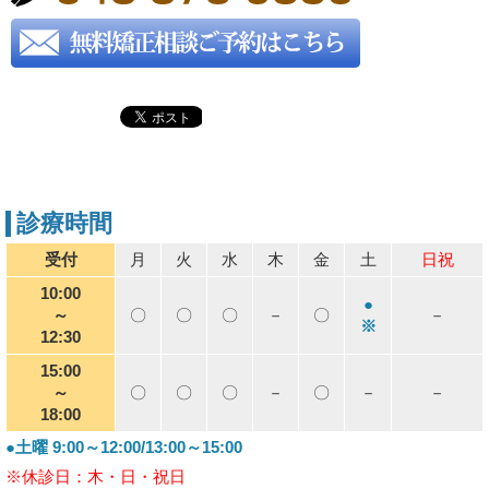
診療時間
受付
月
火
水
木
金
土
日祝
10:00
●
～
〇
〇
〇
－
〇
－
※
12:30
15:00
～
〇
〇
〇
－
〇
－
－
18:00
●土曜 9:00～12:00/13:00～15:00
※休診日：木・日・祝日